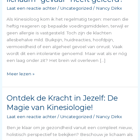
Laat een reactie achter
/
Uncategorized
/
Nancy Dirkx
Als Kinesioloog kom ik het regelmatig tegen: mensen die
heftig reageren op bepaalde voedingsmiddelen, terwijl er
geen allergie is vastgesteld. Toch zijn de klachten
allesbehalve mild. Buikpijn, huidreacties, hoofdpijn,
vermoeidheid of een algeheel gevoel van onrust. Vaak
wordt dit een intolerantie genoemd. Maar wat als er nóg
een laag onder zit? Het brein wil overleven […]
Stress,
Meer lezen »
associaties
en
voedselintoleranties:
Ontdek de Kracht in Jezelf: De
wat
Magie van Kinesiologie!
als
je
Laat een reactie achter
/
Uncategorized
/
Nancy Dirkx
lichaam
Ben je klaar om je gezondheid vanuit een compleet nieuw,
“gevaar”
holistisch perspectief te bekijken? Beschouw je lichaam als
heeft