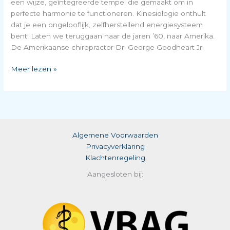
een wijze, geïntegreerde tempel die gemaakt om in
geleerd?
perfecte harmonie te functioneren. Kinesiologie onthult
dat je een ongelooflijk, zelfherstellend energiesysteem
bent! Laten we teruggaan naar de jaren ’60, naar Amerika.
De Amerikaanse chiropractor Dr. George Goodheart Jr.
Ontdek
Meer lezen »
de
Kracht
in
Jezelf:
De
Algemene Voorwaarden
Magie
Privacyverklaring
van
Klachtenregeling
Kinesiologie!
Aangesloten bij: