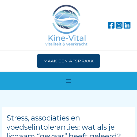
Ga
naar
de
inhoud
MAAK EEN AFSPRAAK
Stress, associaties en
voedselintoleranties: wat als je
lichaam “gevaar” heeft geleerd?