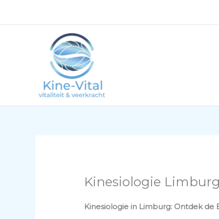
Ga
naar
de
inhoud
Kinesiologie Limbur
Kinesiologie in Limburg: Ontdek de