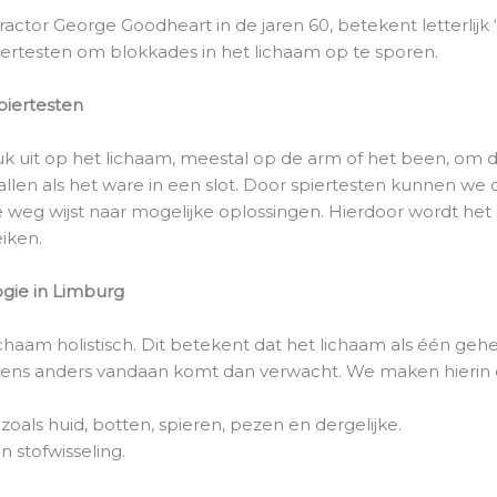
ractor George Goodheart in de jaren 60, betekent letterlijk
ertesten om blokkades in het lichaam op te sporen.
piertesten
ruk uit op het lichaam, meestal op de arm of het been, om 
allen als het ware in een slot. Door spiertesten kunnen 
e weg wijst naar mogelijke oplossingen. Hierdoor wordt he
iken.
ogie in Limburg
lichaam holistisch. Dit betekent dat het lichaam als één ge
rgens anders vandaan komt dan verwacht. We maken hierin 
 zoals huid, botten, spieren, pezen en dergelijke.
 stofwisseling.