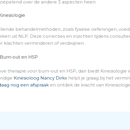
koepelend over de andere 3 aspecten heen.
nesiologie
illende behandelmethoden, zoals fysieke oefeningen, voedi
eken uit NLP. Deze correcties en inzichten tijdens consulte
 klachten verminderen of verdwijnen.
j Burn-out en HSP
eve therapie voor burn-out en HSP, dan biedt Kinesiologie i
undige
Kinesioloog Nancy Dirkx
helpt je graag bij het verm
aag nog een afspraak
en ontdek de kracht van Kinesiologi